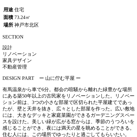
用途
住宅
面積
73.24㎡
場所
神戸市北区
SECTION
設計
リノベーション
家具デザイン
不動産管理
DESIGN PART ー 山に佇む平屋 ー
有馬温泉から車で6分。都会の喧騒から離れた緑豊かな場所
にある築50年以上の古民家をリノベーションした。リノベー
ション前は、3つの小さな部屋で区切られた平屋建てであっ
たが、壁と天井を抜き、広々とした部屋を作った。広い敷地
には、大きなデッキと家庭菜園ができるガーデニングスペー
スを設けた。美しい緑が広がる窓からは、季節のうつろいを
感じることができ、夜には満天の星を眺めることができる。
住む人には、この場所でゆったりと過ごしてもらいたい。