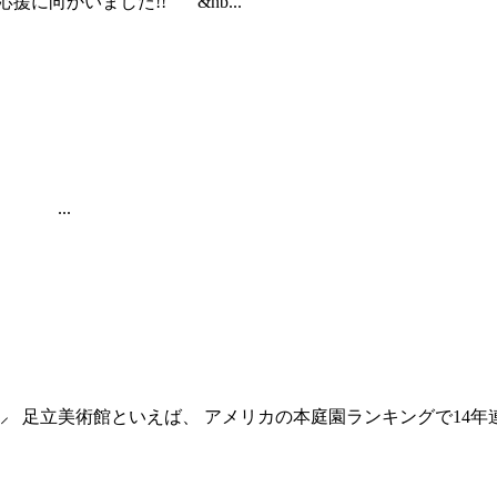
に向かいました!! &nb...
 ...
)⸝ 足立美術館といえば、 アメリカの本庭園ランキングで14年連続